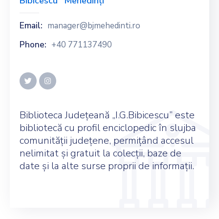
Bibicescu" Mehedinți
Email:
manager@bjmehedinti.ro
Phone:
+40 771137490
Biblioteca Judeţeană „I.G.Bibicescu” este
bibliotecă cu profil enciclopedic în slujba
comunităţii judeţene, permiţând accesul
nelimitat şi gratuit la colecţii, baze de
date şi la alte surse proprii de informaţii.