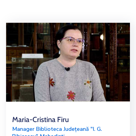
Activități
Mehedințiul
Cultural
Și
Turistic
Bibliotecă
Digitală
Link-
Uri
Utile
Maria-Cristina Firu
Manager Biblioteca Județeană "I. G.