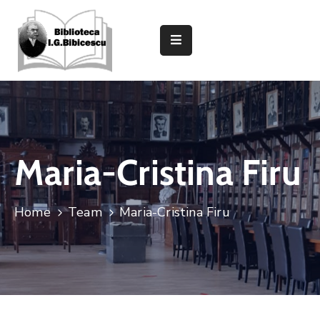
Despre
Bibliotecă
Secții
Și
Compartimente
Maria-Cristina Firu
Informații
Utile
Home
Team
Maria-Cristina Firu
Caută
In
Catalog
Evenimente
Și